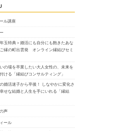
U
ール講座
ー
年玉特典＞婚活にも自分にも飽きたあな
ご縁の町出雲発 オンライン縁結びセミ
いの場を卒業したい大人女性の、未来を
付ける「縁結びコンサルティング」
の婚活迷子から卒後！ しなやかに変化さ
幸せな結婚と人生を手にいれる「縁結
の声
ィール