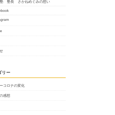
塾 塾長 さかねめぐみの想い
ebook
agram
be
せ
ゴリー
ーコロナの変化
の感想