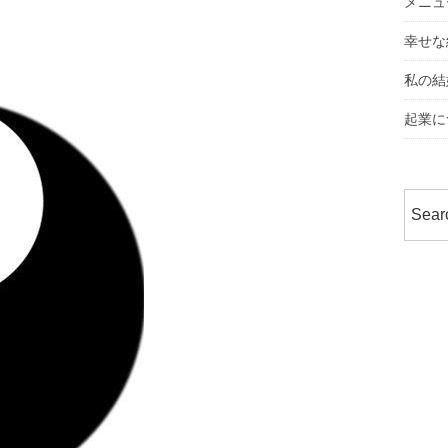
メニュ
幸せな
私の結
起業に