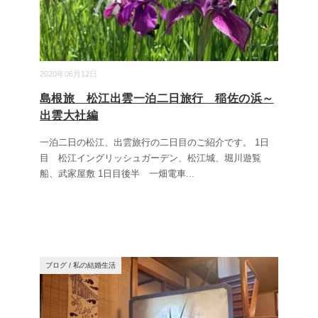
2020年06月12日
島根旅 松江出雲一泊二日旅行 稲佐の浜～
出雲大社編
一泊二日の松江、出雲旅行の二日目のご紹介です。 1日
目 松江イングリッシュガーデン、松江城、堀川遊覧
船、武家屋敷 1日目後半 一畑電車
...
ブログ
/
私の結婚生活