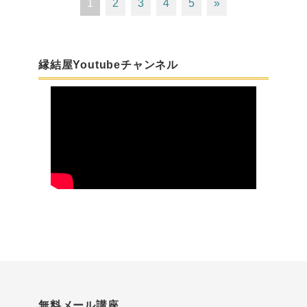
1
2
3
4
5
»
縁結屋Youtubeチャンネル
無料メール講座