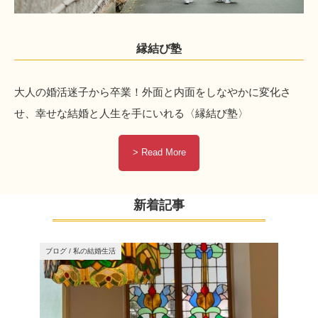
縁結び塾
大人の婚活迷子から卒業！外面と内面をしなやかに変化さ
せ、幸せな結婚と人生を手にいれる〈縁結び塾〉
> Read More
新着記事
ブログ
/
私の結婚生活