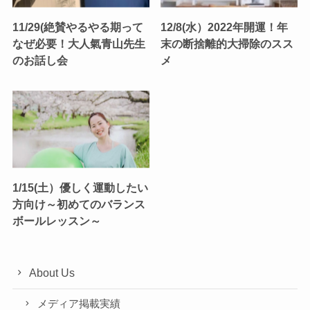
11/29(絶賛やるやる期って
12/8(水）2022年開運！年
なぜ必要！大人氣青山先生
末の断捨離的大掃除のスス
のお話し会
メ
1/15(土）優しく運動したい
方向け～初めてのバランス
ボールレッスン～
About Us
メディア掲載実績