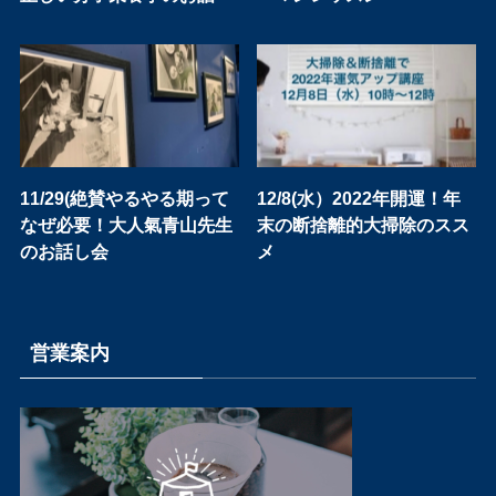
11/29(絶賛やるやる期って
12/8(水）2022年開運！年
なぜ必要！大人氣青山先生
末の断捨離的大掃除のスス
のお話し会
メ
営業案内