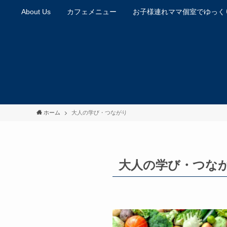
About Us
カフェメニュー
お子様連れママ個室でゆっく
ホーム
大人の学び・つながり
大人の学び・つな