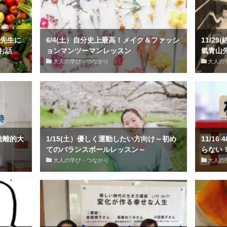
の先生に
6/4(土）自分史上最高！メイク＆ファッシ
11/2
お話
ョンマンツーマンレッスン
氣青山
大人の学び・つながり
大人の
断捨離的大
1/15(土）優しく運動したい方向け～初め
11/1
てのバランスボールレッスン～
らない
大人の学び・つながり
大人の