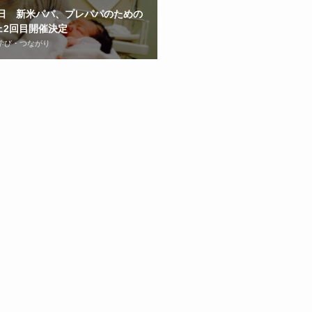
3日 新米パパ、プレパパのための
ェ2回目開催決定
学び・つながり