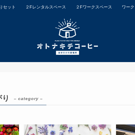
りセット
２Fレンタルスペース
２Fワークスペース
ワーク
がり
– category –