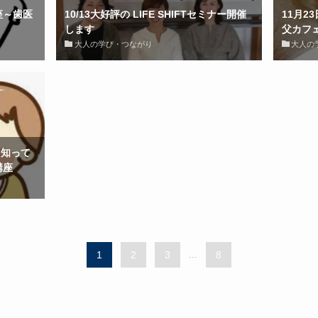
座～歯医
10/13大好評の LIFE SHIFTセミナー開催
11月2
します
父カフ
大人の学び・つながり
大人の
て知って
講座
1
2
3
...
8