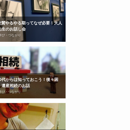
9(絶賛やるやる期ってなぜ必要！大人
先生のお話し会
学び・つながり
6 40代からは知っておこう！後々困
！遺産相続のお話
学び・つながり