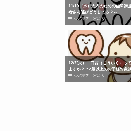
11/10（水）大人のための歯科講
者さん選びどうしてる？～
大人の学び・つながり
12/7(火） 口育（こういく）っ
ますか？？2歳以上のお子様対象
大人の学び・つながり