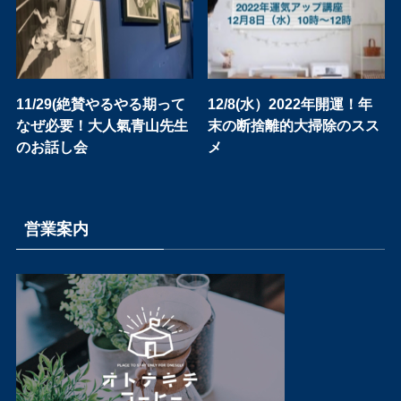
11/29(絶賛やるやる期って
12/8(水）2022年開運！年
なぜ必要！大人氣青山先生
末の断捨離的大掃除のスス
のお話し会
メ
営業案内