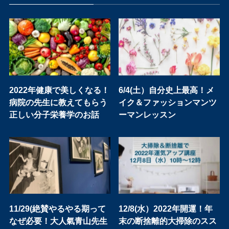
2022年健康で美しくなる！
6/4(土）自分史上最高！メ
病院の先生に教えてもらう
イク＆ファッションマンツ
正しい分子栄養学のお話
ーマンレッスン
11/29(絶賛やるやる期って
12/8(水）2022年開運！年
なぜ必要！大人氣青山先生
末の断捨離的大掃除のスス